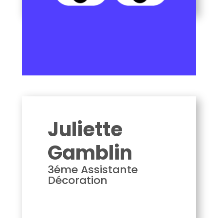
Juliette Gamblin
Juliette
Gamblin
3éme Assistante
Décoration