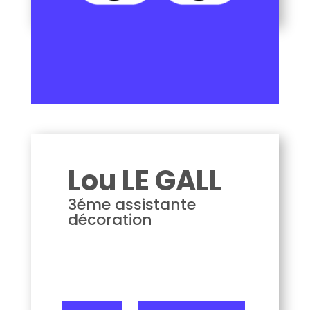
Lou LE GALL
Lou LE GALL
3éme assistante
décoration