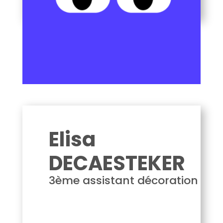
Elisa DECAESTEKER
Elisa
DECAESTEKER
3ème assistant décoration