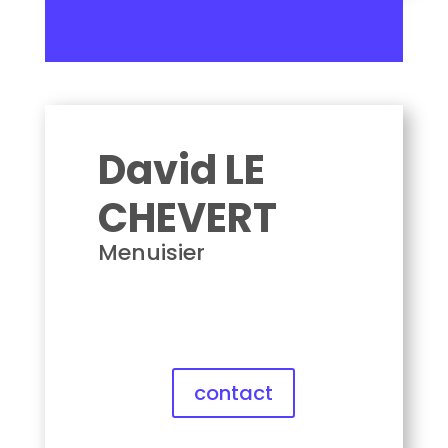
LE CHEVERT David
David LE
CHEVERT
Menuisier
contact