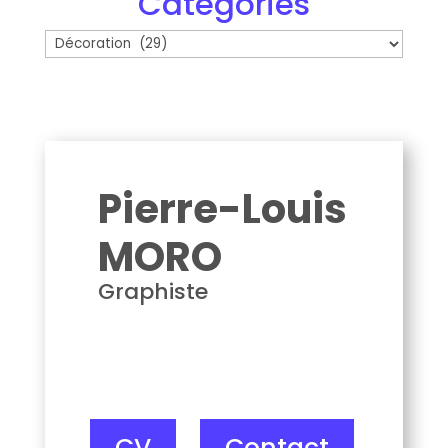
Catégories
Catégories
Pierre-Louis Moro
Pierre-Louis
MORO
Graphiste
CV
Contact