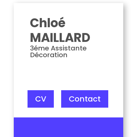
Chloé MAILLARD
Chloé
MAILLARD
3éme Assistante
Décoration
CV
Contact