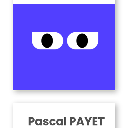
PEJAIRE MARION
Pascal PAYET