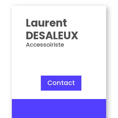
DESROCHES DAUDEL Baptiste
Laurent
DESALEUX
Accessoiriste
Contact