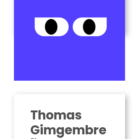
Thomas Gimgembre
Thomas
Gimgembre