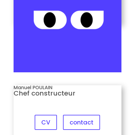
Manuel POULAIN
POULAIN Manuel
Chef constructeur
CV
contact