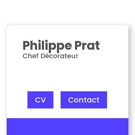
Philippe Prat
Philippe Prat
Chef Décorateur
CV
Contact