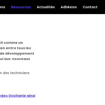
ens
Ressources
Actualités
Adhésion
Contact
init comme un
ien entre tous les
n, de développement
pui aux nouveaux
n des techniciens
edoc Occitanie ainsi