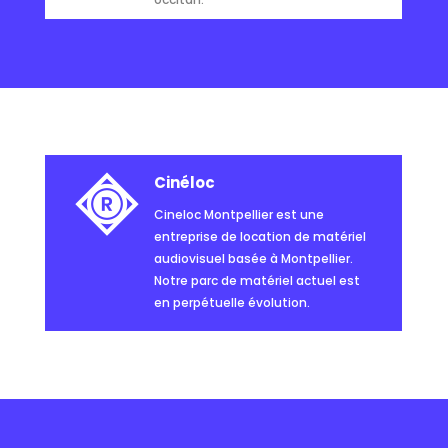
Cinéloc
Cineloc Montpellier est une
entreprise de location de matériel
audiovisuel basée à Montpellier.
Notre parc de matériel actuel est
en perpétuelle évolution.