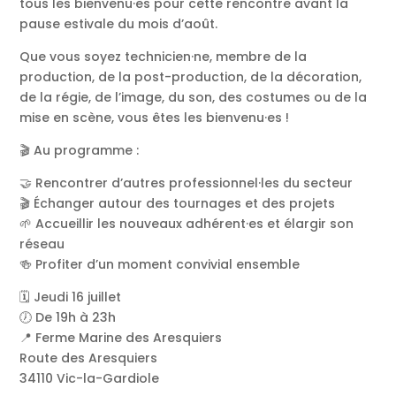
tous les bienvenu·es pour cette rencontre avant la
pause estivale du mois d’août.
Que vous soyez technicien·ne, membre de la
production, de la post-production, de la décoration,
de la régie, de l’image, du son, des costumes ou de la
mise en scène, vous êtes les bienvenu·es !
🎬 Au programme :
🤝 Rencontrer d’autres professionnel·les du secteur
🎬 Échanger autour des tournages et des projets
🌱 Accueillir les nouveaux adhérent·es et élargir son
réseau
🍻 Profiter d’un moment convivial ensemble
🗓️ Jeudi 16 juillet
🕖 De 19h à 23h
📍 Ferme Marine des Aresquiers
Route des Aresquiers
34110 Vic-la-Gardiole