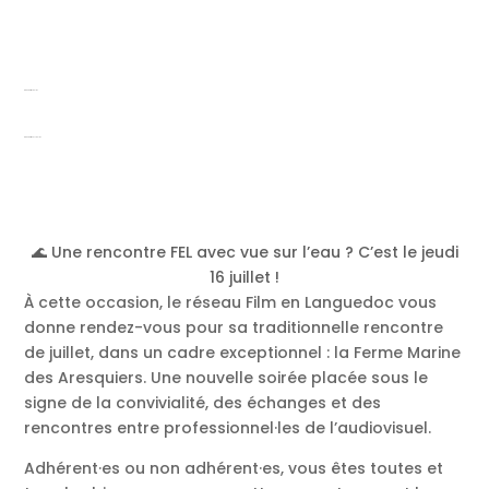
Rencontre Juillet
Rencontre FEL Juillet
🌊 Une rencontre FEL avec vue sur l’eau ? C’est le jeudi
16 juillet !
À cette occasion, le réseau Film en Languedoc vous
donne rendez-vous pour sa traditionnelle rencontre
de juillet, dans un cadre exceptionnel : la Ferme Marine
des Aresquiers. Une nouvelle soirée placée sous le
signe de la convivialité, des échanges et des
rencontres entre professionnel·les de l’audiovisuel.
Adhérent·es ou non adhérent·es, vous êtes toutes et