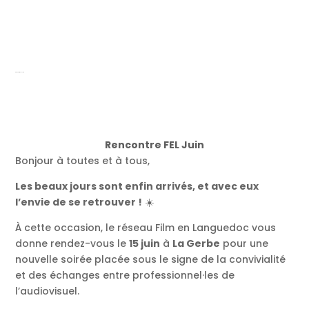
Rencontre FEL Juin
Rencontre FEL Juin
Bonjour à toutes et à tous,
Les beaux jours sont enfin arrivés, et avec eux
l’envie de se retrouver !
☀️
À cette occasion, le réseau Film en Languedoc vous
donne rendez-vous le
15 juin
à
La Gerbe
pour une
nouvelle soirée placée sous le signe de la convivialité
et des échanges entre professionnel·les de
l’audiovisuel.