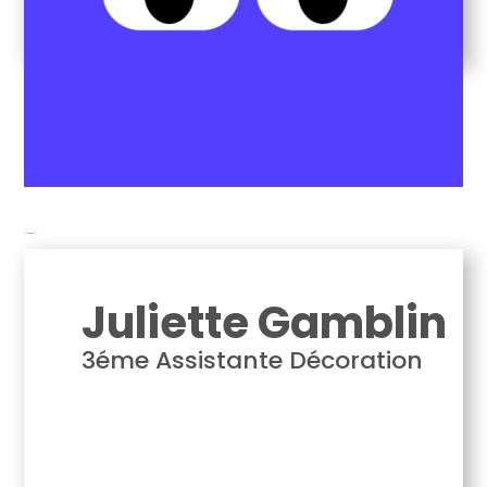
Juliette Gamblin
Juliette Gamblin
3éme Assistante Décoration