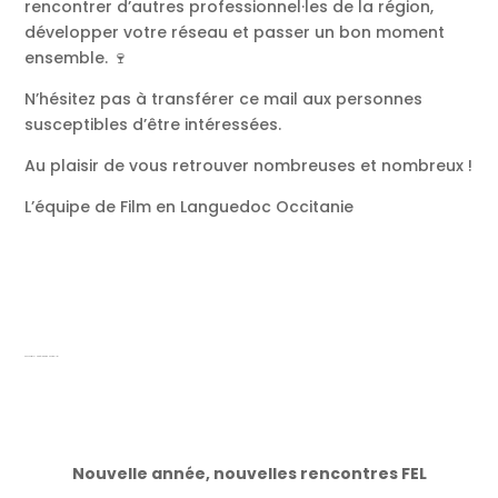
rencontrer d’autres professionnel·les de la région,
développer votre réseau et passer un bon moment
ensemble. 🍷
N’hésitez pas à transférer ce mail aux personnes
susceptibles d’être intéressées.
Au plaisir de vous retrouver nombreuses et nombreux !
L’équipe de Film en Languedoc Occitanie
Rencontre FEL Mars à la Gerbe Montpellier
Nouvelle année, nouvelles rencontres FEL