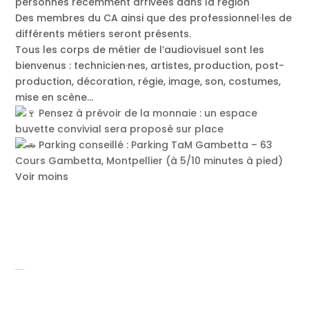
personnes récemment arrivées dans la région
Des membres du CA ainsi que des professionnel·les de
différents métiers seront présents.
Tous les corps de métier de l’audiovisuel sont les
bienvenus : technicien·nes, artistes, production, post-
production, décoration, régie, image, son, costumes,
mise en scène…
Pensez à prévoir de la monnaie : un espace
buvette convivial sera proposé sur place
Parking conseillé : Parking TaM Gambetta – 63
Cours Gambetta, Montpellier (à 5/10 minutes à pied)
Voir moins
Rencontre FEL Mai