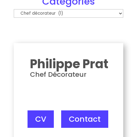
Catégories
Catégories
Philippe Prat
Philippe Prat
Chef Décorateur
CV
Contact