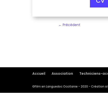
CV
←
Précédent
←
Marie SAJOT
Accueil
Association
Techniciens-acc
©Film en Languedoc Occitanie - 2020 - Création sit