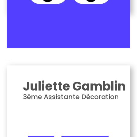
Juliette Gamblin
Juliette Gamblin
3éme Assistante Décoration