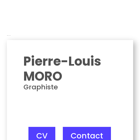
Pierre-Louis Moro
Pierre-Louis
MORO
Graphiste
CV
Contact