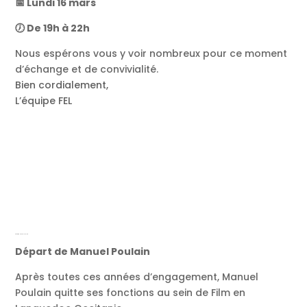
📅 Lundi 16 mars
🕖 De 19h à 22h
Nous espérons vous y voir nombreux pour ce moment
d’échange et de convivialité.
Bien cordialement,
L’équipe FEL
Départ de Manuel Poulain
Départ de Manuel Poulain
Après toutes ces années d’engagement, Manuel
Poulain quitte ses fonctions au sein de Film en