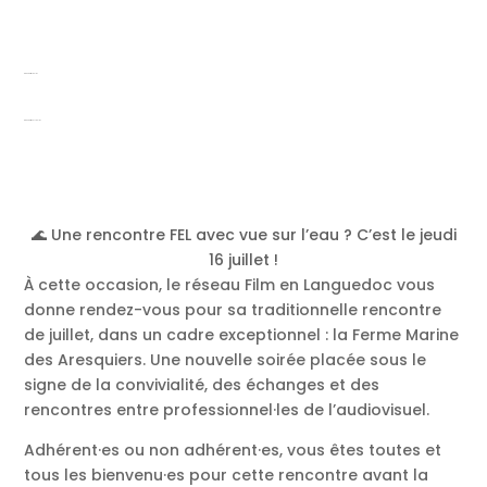
Rencontre Juillet
Rencontre FEL Juillet
🌊 Une rencontre FEL avec vue sur l’eau ? C’est le jeudi
16 juillet !
À cette occasion, le réseau Film en Languedoc vous
donne rendez-vous pour sa traditionnelle rencontre
de juillet, dans un cadre exceptionnel : la Ferme Marine
des Aresquiers. Une nouvelle soirée placée sous le
signe de la convivialité, des échanges et des
rencontres entre professionnel·les de l’audiovisuel.
Adhérent·es ou non adhérent·es, vous êtes toutes et
tous les bienvenu·es pour cette rencontre avant la