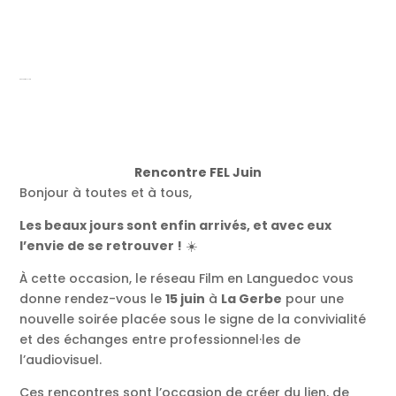
Rencontre FEL Juin
Rencontre FEL Juin
Bonjour à toutes et à tous,
Les beaux jours sont enfin arrivés, et avec eux
l’envie de se retrouver !
☀️
À cette occasion, le réseau Film en Languedoc vous
donne rendez-vous le
15 juin
à
La Gerbe
pour une
nouvelle soirée placée sous le signe de la convivialité
et des échanges entre professionnel·les de
l’audiovisuel.
Ces rencontres sont l’occasion de créer du lien, de