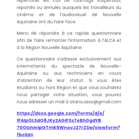
répertorier les cas de tournage suspendus,
reportés ou annulés auxquels les travailleurs du
cinéma et de l’audiovisuel de Nouvelle
Aquitaine ont du faire face.
Merci de répondre à ce rapide questionnaire
afin de faire remonter l’information à l’ALCA et
à la Région Nouvelle Aquitaine.
Ce questionnaire s’adresse exclusivement aux
intermittents du spectacle de Nouvelle-
Aquitaine ou aux techniciens en cours
d’obtention de leur statut. Si vous êtes
étudiants ou hors Région et que vous souhaitez
nous partager votre situation, vous pouvez
nous adresser un mail à
atana.asso@gmail.com
https://docs.google.com/forms/
d/e/
1FAIpQLSdQ8JKy2AGIFSs7eBh0gdYB
70OIzhinIpGTmK5WnovJ27rZSw/
viewform?
fbclid=